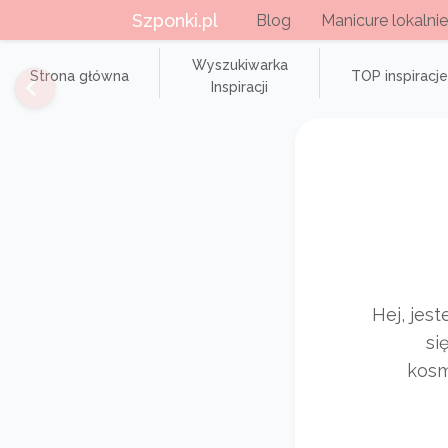
Szponki.pl
Blog
Manicure lokalnie
Wyszukiwarka
Strona główna
TOP inspiracje
Inspiracji
Hej, jes
si
kosm