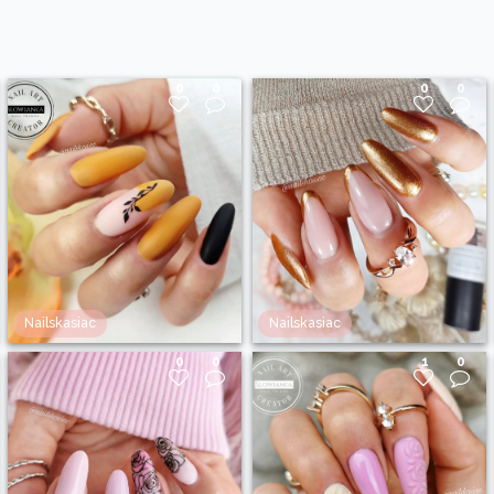
0
0
0
0
Nailskasiac
Nailskasiac
0
0
1
0