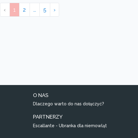
‹
1
2
...
5
›
O NAS
Dlaczego warto do nas dołączyć?
PARTNERZY
Escallante - Ubranka dla niemowląt