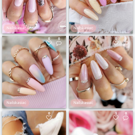
Nailskasiac
Nailskasiac
0
0
0
0
Nailskasiac
Nailskasiac
0
0
1
0