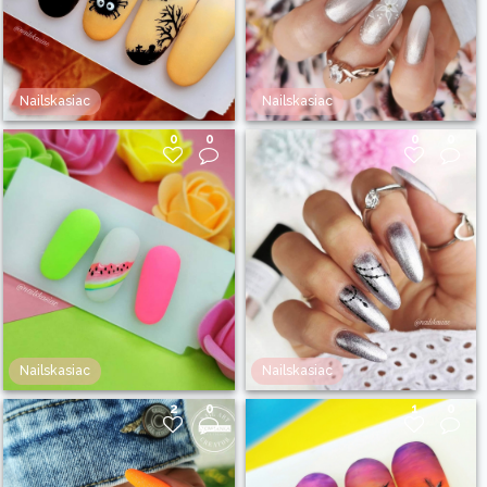
Nailskasiac
Nailskasiac
0
0
0
0
Nailskasiac
Nailskasiac
2
0
1
0