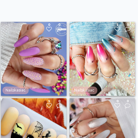
0
0
1
0
Nailskasiac
Nailskasiac
1
0
0
0