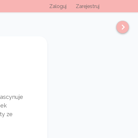
Zaloguj
Zarejestruj
Fascynuje
nek
ty ze