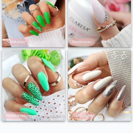
Nailskasiac
Nailskasiac
1
0
2
0
Nailskasiac
Nailskasiac