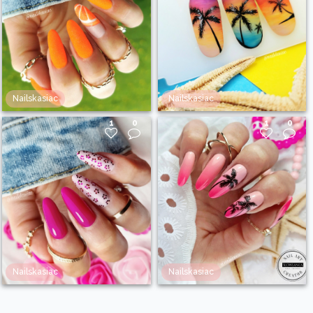
Nailskasiac
Nailskasiac
1
0
1
0
Nailskasiac
Nailskasiac