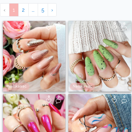
‹
1
2
...
5
›
1
0
0
0
Nailskasiac
Nailskasiac
0
0
2
0