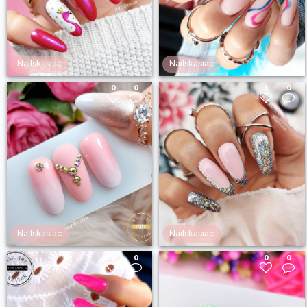
Nailskasiac
Nailskasiac
0
0
1
0
Nailskasiac
Nailskasiac
0
0
0
0