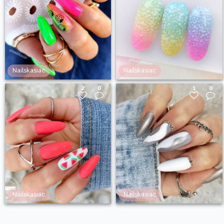
Nailskasiac
Nailskasiac
2
0
1
0
Nailskasiac
Nailskasiac