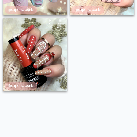
@superszponki
@superszponki
0
0
@superszponki