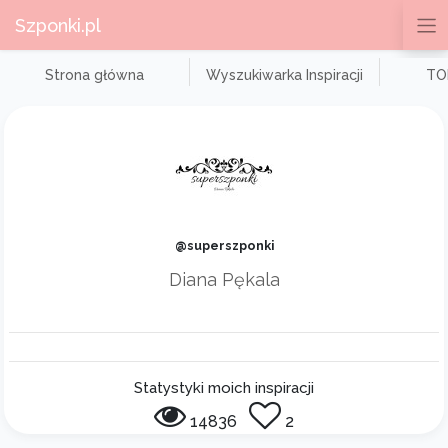
Szponki.pl
Strona główna
Wyszukiwarka Inspiracji
TOP
@superszponki
Diana Pękala
Statystyki moich inspiracji
14836
2