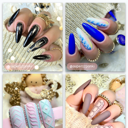
1
0
0
0
@superszponki
@superszponki
0
0
1
0