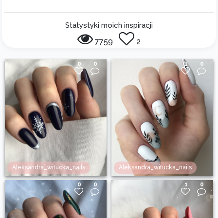
Statystyki moich inspiracji
7759
2
0
0
1
0
Aleksandra_witucka_nails
Aleksandra_witucka_nails
0
0
1
0