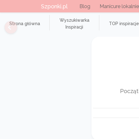
Szponki.pl
Blog
Manicure lokalnie
Wyszukiwarka
Strona główna
TOP inspiracje
Inspiracji
Początk