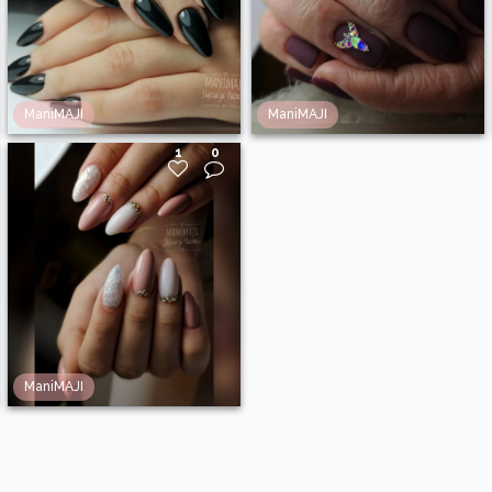
ManiMAJI
ManiMAJI
1
0
ManiMAJI