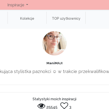
Inspiracje
Kolekcje
TOP użytkownicy
ManiMAJI
ująca stylistka paznokci ☺️ w trakcie przekwalifiko
Statystyki moich inspiracji
25545
3