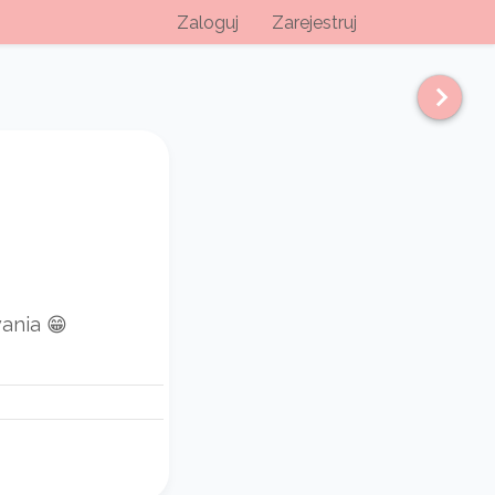
Zaloguj
Zarejestruj
wania 😁