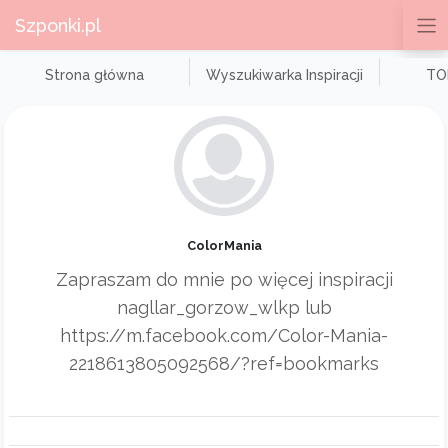
Szponki.pl
Strona główna
Wyszukiwarka Inspiracji
TOP
ColorMania
Zapraszam do mnie po więcej inspiracji
nagllar_gorzow_wlkp lub
https://m.facebook.com/Color-Mania-
2218613805092568/?ref=bookmarks