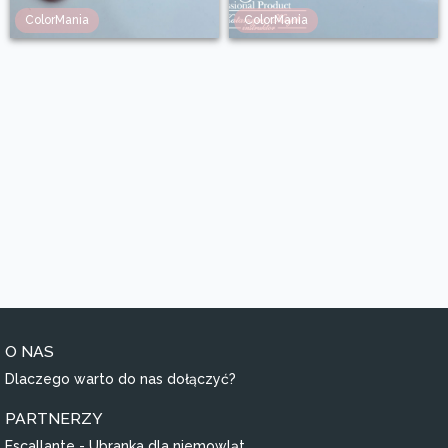
ColorMania
ColorMania
O NAS
Dlaczego warto do nas dołączyć?
PARTNERZY
Escallante - Ubranka dla niemowląt