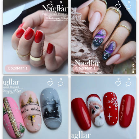
0
0
1
0
ColorMania
ColorMania
0
0
2
0