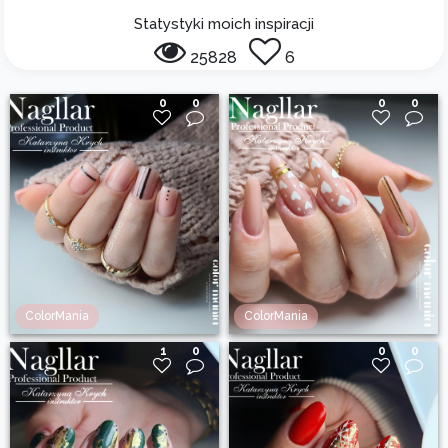
Statystyki moich inspiracji
25828
6
0
0
0
0
ColorMania
ColorMania
1
0
0
0