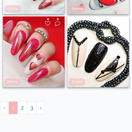
Emma
Emma
0
0
0
0
Emma
Emma
‹
1
2
3
›