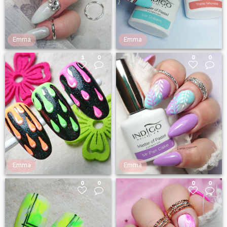
Emma
Emma
1
0
0
0
Emma
Emma
0
0
0
0