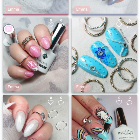
Emma
Emma
0
0
0
0
Emma
Emma
0
0
0
0