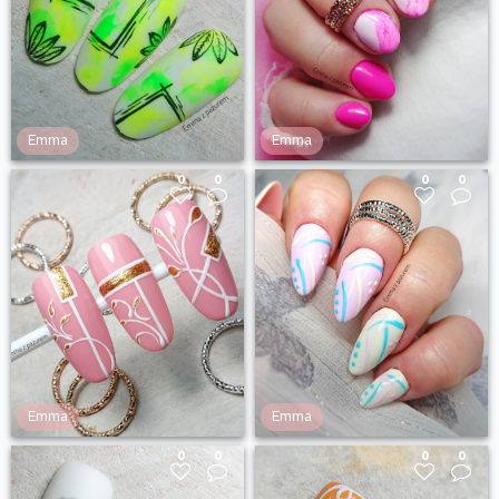
Emma
Emma
0
0
0
0
Emma
Emma
0
0
0
0