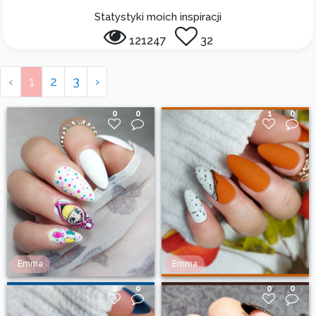
Statystyki moich inspiracji
121247
32
‹
1
2
3
›
0
0
1
0
Emma
Emma
0
0
0
0