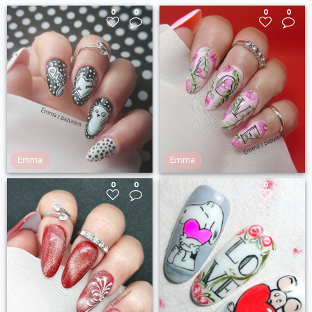
0
0
0
0
Emma
Emma
0
0
0
0