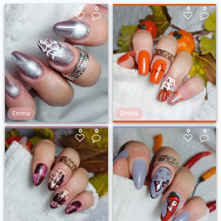
0
0
0
0
Emma
Emma
0
0
0
0