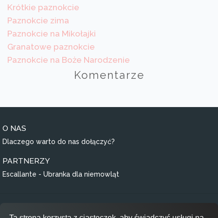
Krótkie paznokcie
Paznokcie zima
Paznokcie na Mikołajki
Granatowe paznokcie
Paznokcie na Boże Narodzenie
Komentarze
O NAS
Dlaczego warto do nas dołączyć?
PARTNERZY
Escallante - Ubranka dla niemowląt
Regulamin
Ta strona korzysta z ciasteczek, aby świadczyć usługi na