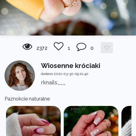
2372
1
0
Wiosenne króciaki
dodano 2021-03-30 09:21:40
rknails___
Paznokcie naturalne