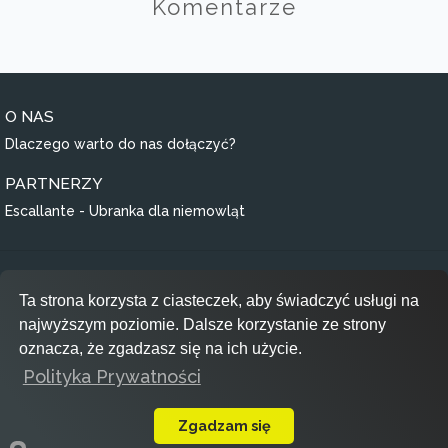
Komentarze
O NAS
Dlaczego warto do nas dołączyć?
PARTNERZY
Escallante - Ubranka dla niemowląt
Regulamin
Ta strona korzysta z ciasteczek, aby świadczyć usługi na
Polityka prywatności
najwyższym poziomie. Dalsze korzystanie ze strony
RODO
oznacza, że zgadzasz się na ich użycie.
Polityka Prywatności
Inspiracje
Zgadzam się
view_module
search
add_circle
notifications
person