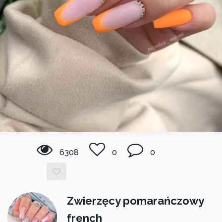
6308
0
0
Zwierzęcy pomarańczowy
french