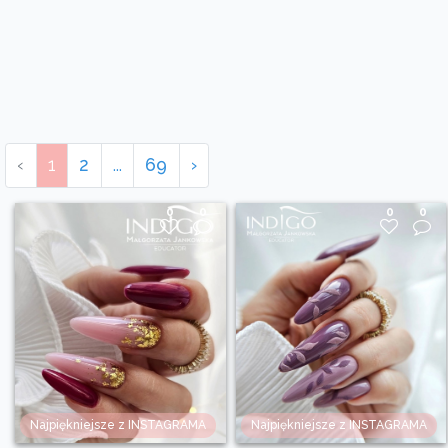
‹
1
2
...
69
›
0
0
0
0
Najpiękniejsze z INSTAGRAMA
Najpiękniejsze z INSTAGRAMA