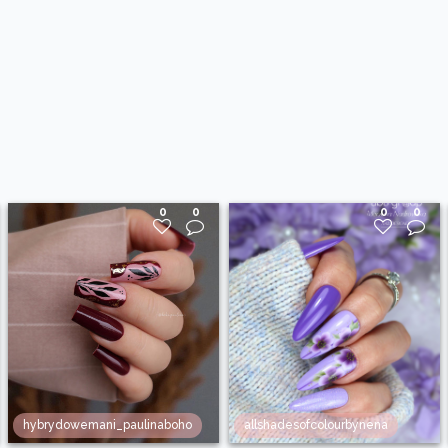
0
0
0
0
hybrydowemani_paulinaboho
allshadesofcolourbynena