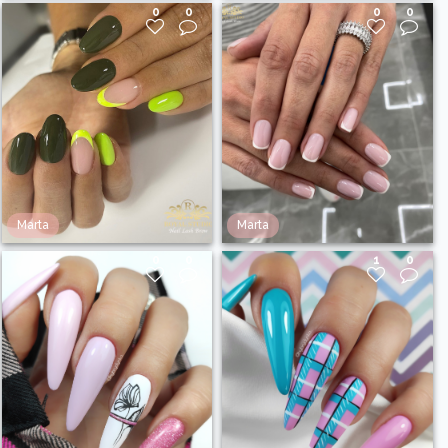
0
0
0
0
Marta
Marta
0
0
1
0