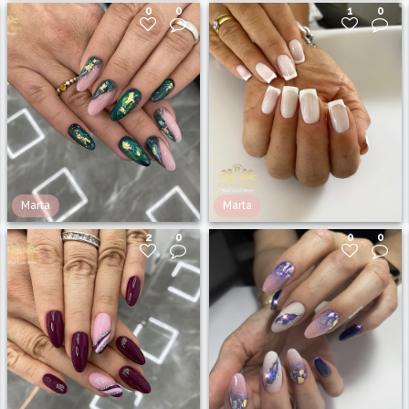
0
0
1
0
Marta
Marta
2
0
0
0