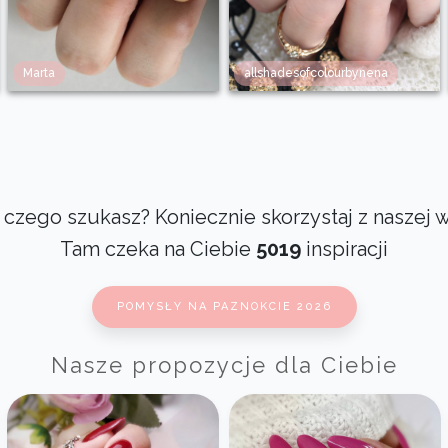
Marta
allshadesofcolourbynena
czego szukasz? Koniecznie skorzystaj z naszej 
Tam czeka na Ciebie
5019
inspiracji
POMYSŁY NA PAZNOKCIE 2026
Nasze propozycje dla Ciebie