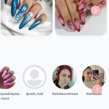
tynailsbyma
@nails_holi
Nailskaszmirowe
Nailslines
rtyna