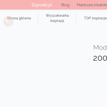
Szponki.pl
Blog
Manicure lokalnie
Wyszukiwarka
Strona główna
TOP inspiracje
Inspiracji
Modn
200