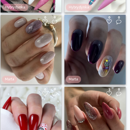
Hybrydynka
Hybrydynka
0
0
0
0
Marta
Marta
0
0
3
0