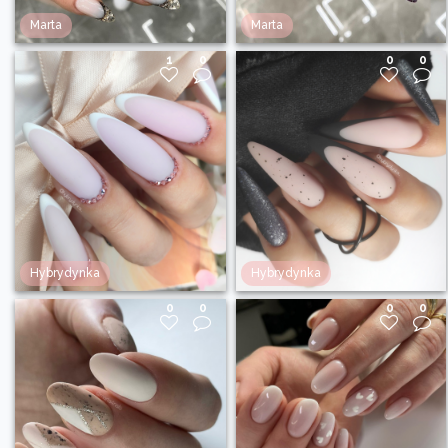
Marta
Marta
1
0
0
0
Hybrydynka
Hybrydynka
0
0
0
0