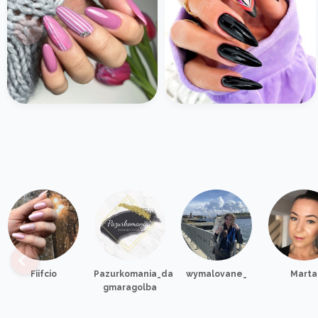
Fiifcio
Pazurkomania_da
wymalovane_
Marta
gmaragolba