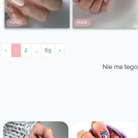
Marta
Marta
‹
1
2
...
69
›
Nie ma tego 