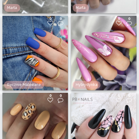
Marta
Marta
0
0
0
0
Ręcznie Malowane
Hybrydynka
0
0
1
0