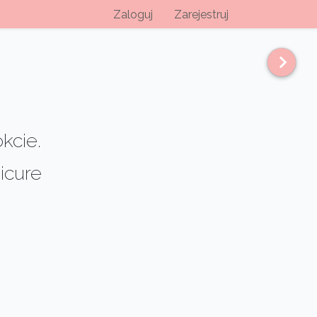
Zaloguj
Zarejestruj
kcie.
icure