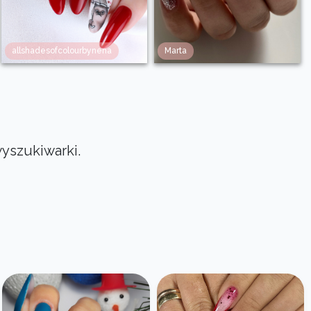
allshadesofcolourbynena
Marta
wyszukiwarki.