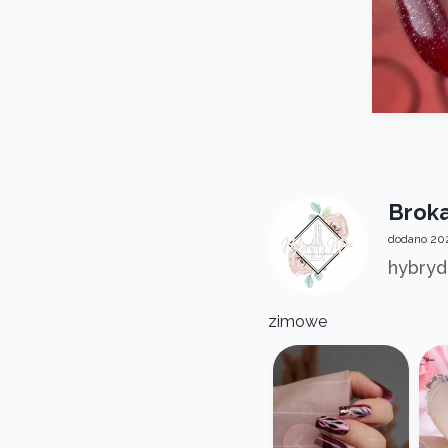
Broka
dodano 202
hybryd
zimowe