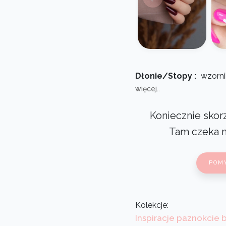
Dłonie/Stopy :
wzorni
więcej..
Koniecznie skorz
Tam czeka 
POM
Kolekcje:
Inspiracje paznokcie 