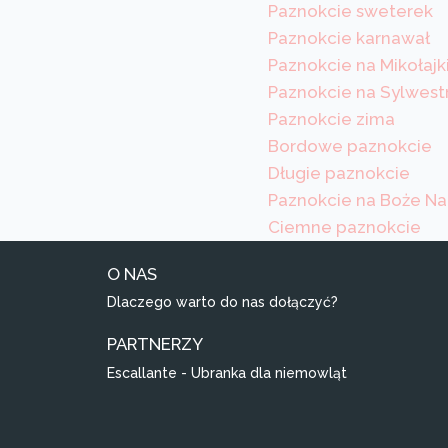
Paznokcie sweterek
Paznokcie karnawał
Paznokcie na Mikołajk
Paznokcie na Sylwest
Paznokcie zima
Bordowe paznokcie
Długie paznokcie
Paznokcie na Boże Na
Ciemne paznokcie
O NAS
Dlaczego warto do nas dołączyć?
PARTNERZY
Escallante - Ubranka dla niemowląt