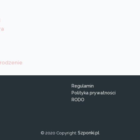
i
ra
rodzenie
Regulamin
Polityka prywatności
RODO
© 2020 Copyright:
Szponki.pl