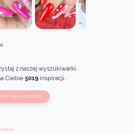
ki
ystaj z naszej wyszukiwarki.
na Ciebie
5019
inspiracji.
YSŁY NA PAZNOKCIE
brokat