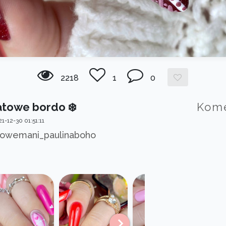
2218
1
0
towe bordo ❄️
Kom
1-12-30 01:51:11
owemani_paulinaboho