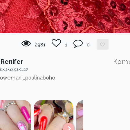
2981
1
0
 Renifer
Kom
1-12-30 02:01:28
owemani_paulinaboho