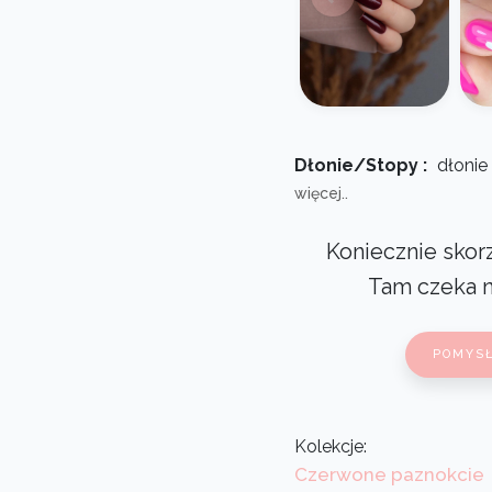
Dłonie/Stopy :
dłonie
więcej..
Koniecznie skorz
Tam czeka 
POMYSŁ
Kolekcje:
Czerwone paznokcie