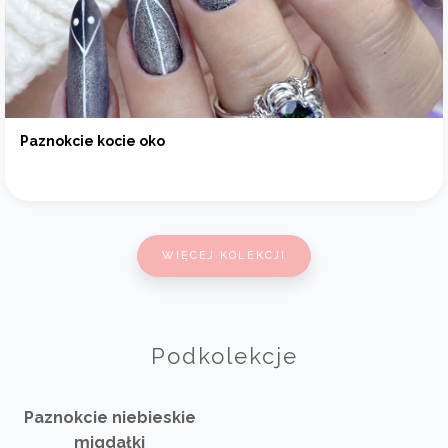
Paznokcie kocie oko
WIĘCEJ KOLEKCJI
Podkolekcje
Paznokcie niebieskie
migdałki