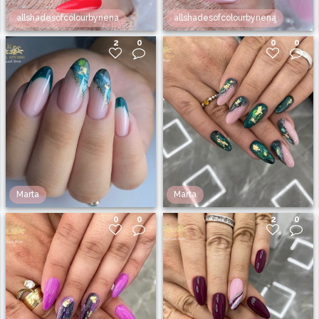
allshadesofcolourbynena
allshadesofcolourbynena
2
0
0
0
Marta
Marta
0
0
2
0