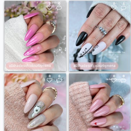
2
0
0
1
allshadesofcolourbynena
allshadesofcolourbynena
0
0
0
0