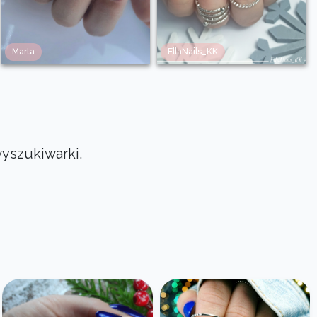
Marta
EllaNails_KK
wyszukiwarki.