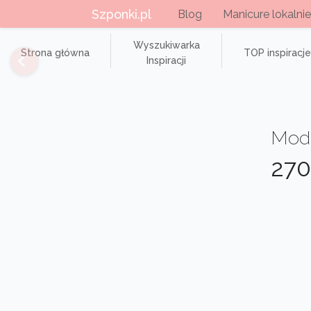
Szponki.pl
Blog
Manicure lokalnie
Wyszukiwarka
Strona główna
TOP inspiracje
Inspiracji
Modn
270