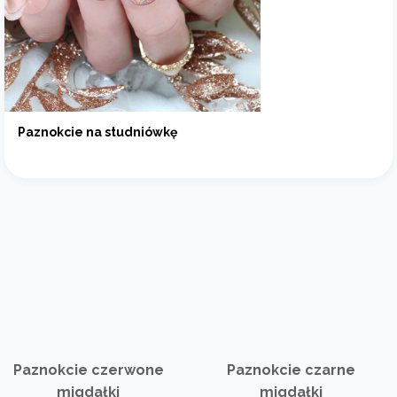
Paznokcie na studniówkę
Paznokcie czerwone
Paznokcie czarne
migdałki
migdałki