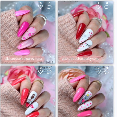
0
0
1
0
allshadesofcolourbynena
allshadesofcolourbynena
0
0
0
0