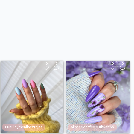
0
0
0
0
Lunula_monikastrojna
allshadesofcolourbynena