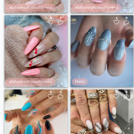
allshadesofcolourbynena
allshadesofcolourbynena
0
0
1
0
allshadesofcolourbynena
Marta
0
0
0
0