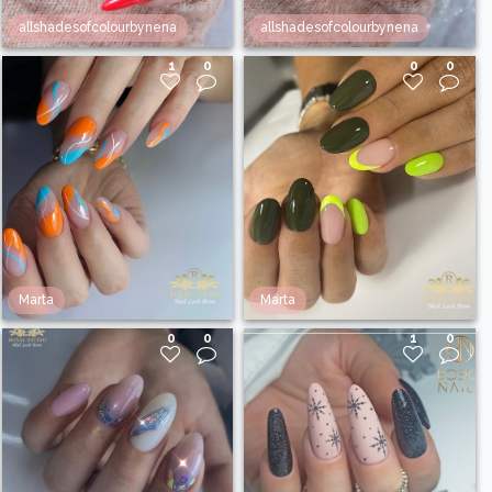
allshadesofcolourbynena
allshadesofcolourbynena
1
0
0
0
Marta
Marta
0
0
1
0