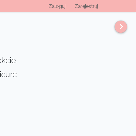
Zaloguj
Zarejestruj
kcie.
icure