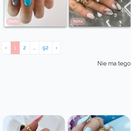
Marta
Marta
‹
1
2
...
92
›
Nie ma tego 