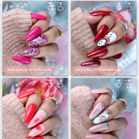
0
0
0
0
allshadesofcolourbynena
allshadesofcolourbynena
0
0
0
0