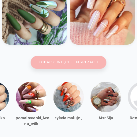
ZOBACZ WIĘCEJ INSPIRACJI
jka
pomalowanki_iwo
sylwia.maluje_
Msr.Sija
Ren
na_wilk