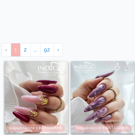
‹
1
2
...
92
›
0
0
0
0
Najpiękniejsze z INSTAGRAMA
Najpiękniejsze z INSTAGRAMA