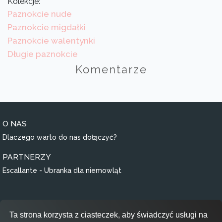
Kolekcje:
Paznokcie nude
Paznokcie migdałki
Paznokcie walentynki
Długie paznokcie
Komentarze
O NAS
Dlaczego warto do nas dołączyć?
PARTNERZY
Escallante - Ubranka dla niemowląt
Regulamin
Ta strona korzysta z ciasteczek, aby świadczyć usługi na
Polityka prywatności