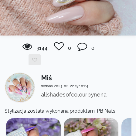
3144
0
0
Miś
dodano 2023-02-22 19:10:24
allshadesofcolourbynena
Stylizacja została wykonana produktami PB Nails