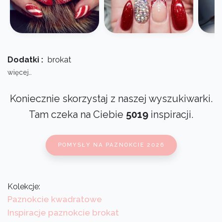
Dodatki :
brokat
więcej..
Koniecznie skorzystaj z naszej wyszukiwarki.
Tam czeka na Ciebie
5019
inspiracji.
POMYSŁY NA PAZNOKCIE 2026
Kolekcje:
Paznokcie kwadratowe
Inspiracje paznokcie brokat