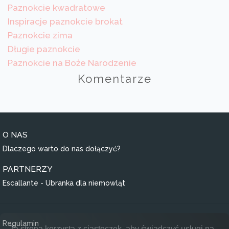
Paznokcie kwadratowe
Inspiracje paznokcie brokat
Paznokcie zima
Długie paznokcie
Paznokcie na Boże Narodzenie
Komentarze
O NAS
Dlaczego warto do nas dołączyć?
PARTNERZY
Escallante - Ubranka dla niemowląt
Regulamin
Ta strona korzysta z ciasteczek, aby świadczyć usługi na