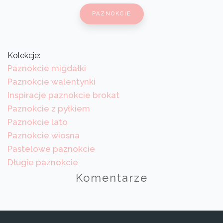
PAZNOKCIE
Kolekcje:
Paznokcie migdałki
Paznokcie walentynki
Inspiracje paznokcie brokat
Paznokcie z pyłkiem
Paznokcie lato
Paznokcie wiosna
Pastelowe paznokcie
Długie paznokcie
Komentarze