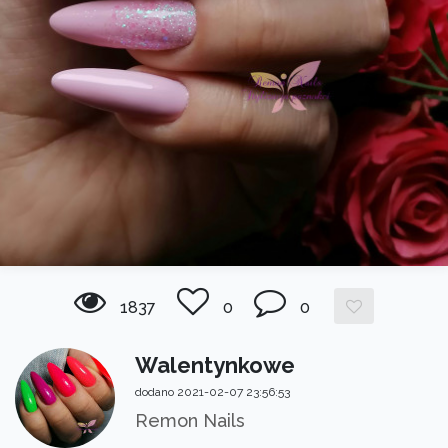
1837
0
0
Walentynkowe
dodano 2021-02-07 23:56:53
Remon Nails