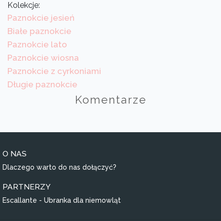
Kolekcje:
Paznokcie jesień
Białe paznokcie
Paznokcie lato
Paznokcie wiosna
Paznokcie z cyrkoniami
Długie paznokcie
Komentarze
O NAS
Dlaczego warto do nas dołączyć?
PARTNERZY
Escallante - Ubranka dla niemowląt