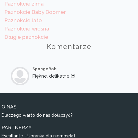
Paznokcie zima
Paznokcie Baby Boomer
Paznokcie lato
Paznokcie wiosna
Długie paznokcie
Komentarze
SpongeBob
Piękne, delikatne 😍
O NAS
Dlaczego warto do nas dołączyć?
PARTNERZY
Escallante - Ubranka dla niemowląt