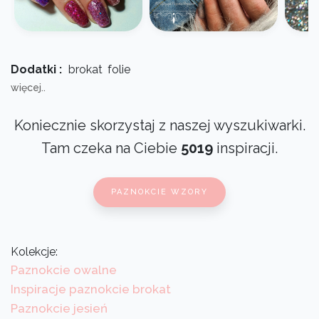
Dodatki :
brokat
folie
więcej..
Koniecznie skorzystaj z naszej wyszukiwarki.
Tam czeka na Ciebie
5019
inspiracji.
PAZNOKCIE WZORY
Kolekcje:
Paznokcie owalne
Inspiracje paznokcie brokat
Paznokcie jesień