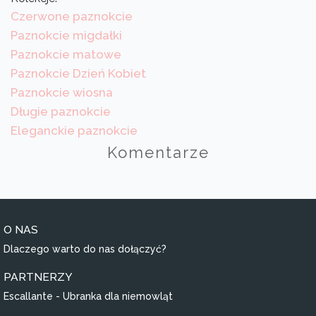
Czerwone paznokcie
Paznokcie migdałki
Paznokcie matowe
Paznokcie Dzień Kobiet
Paznokcie wiosna
Długie paznokcie
Eleganckie paznokcie
Komentarze
O NAS
Dlaczego warto do nas dołączyć?
PARTNERZY
Escallante - Ubranka dla niemowląt