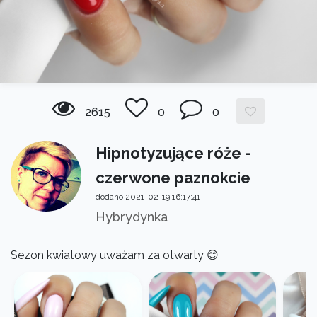
2615
0
0
Hipnotyzujące róże -
czerwone paznokcie
dodano 2021-02-19 16:17:41
Hybrydynka
Sezon kwiatowy uważam za otwarty 😊