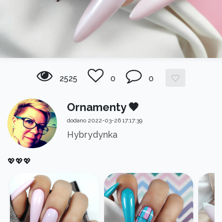
2525
0
0
Ornamenty 🖤
dodano 2022-03-26 17:17:39
Hybrydynka
💖💖💖