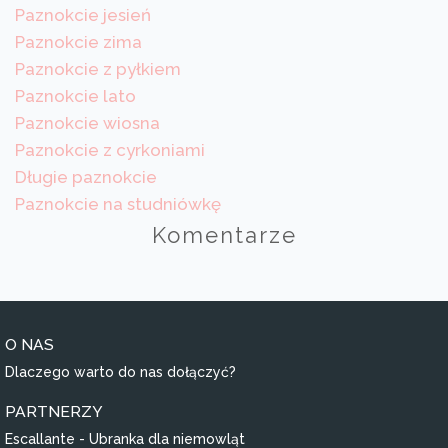
Paznokcie jesień
Paznokcie zima
Paznokcie z pyłkiem
Paznokcie lato
Paznokcie wiosna
Paznokcie z cyrkoniami
Długie paznokcie
Paznokcie na studniówkę
Komentarze
O NAS
Dlaczego warto do nas dołączyć?
PARTNERZY
Escallante - Ubranka dla niemowląt