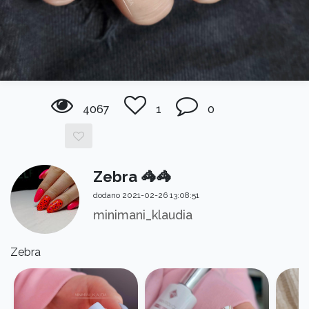
4067
1
0
Zebra 🦓🦓
dodano 2021-02-26 13:08:51
minimani_klaudia
Zebra