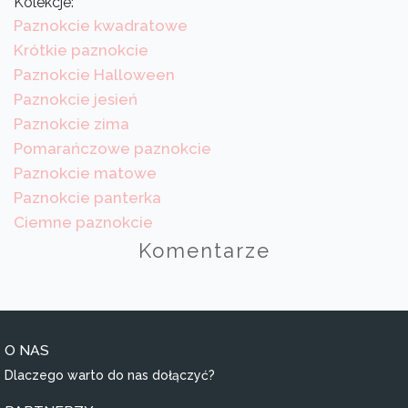
Kolekcje:
Paznokcie kwadratowe
Krótkie paznokcie
Paznokcie Halloween
Paznokcie jesień
Paznokcie zima
Pomarańczowe paznokcie
Paznokcie matowe
Paznokcie panterka
Ciemne paznokcie
Komentarze
O NAS
Dlaczego warto do nas dołączyć?