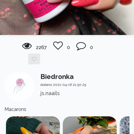
2267
0
0
Biedronka
dodano 2021-04-16 21:50:25
js.naails
Macarons