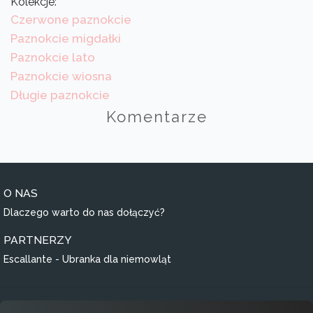
Kolekcje:
Czerwone paznokcie
Paznokcie migdałki
Paznokcie lato
Paznokcie wiosna
Długie paznokcie
Komentarze
O NAS
Dlaczego warto do nas dołączyć?
PARTNERZY
Escallante - Ubranka dla niemowląt