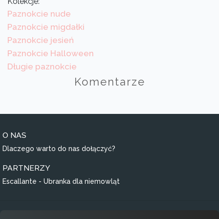
Kolekcje:
Paznokcie nude
Paznokcie migdałki
Paznokcie jesień
Paznokcie Halloween
Długie paznokcie
Komentarze
O NAS
Dlaczego warto do nas dołączyć?
PARTNERZY
Escallante - Ubranka dla niemowląt