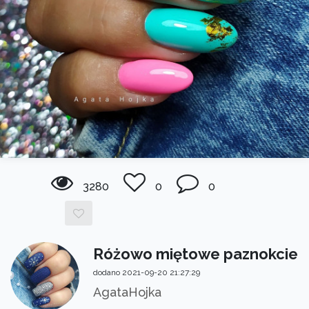
3280
0
0
Różowo miętowe paznokcie
dodano 2021-09-20 21:27:29
AgataHojka