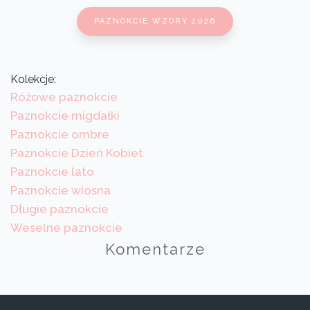
PAZNOKCIE WZORY 2026
Kolekcje:
Różowe paznokcie
Paznokcie migdałki
Paznokcie ombre
Paznokcie Dzień Kobiet
Paznokcie lato
Paznokcie wiosna
Długie paznokcie
Weselne paznokcie
Komentarze