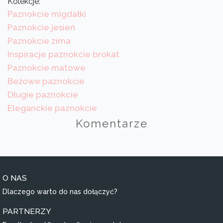
Kolekcje:
Paznokcie migdałki
Paznokcie jesień
Paznokcie zima
Inspiracje paznokcie brokat
Paznokcie matowe
Beżowe paznokcie
Długie paznokcie
Eleganckie paznokcie
Komentarze
O NAS
Dlaczego warto do nas dołączyć?
PARTNERZY