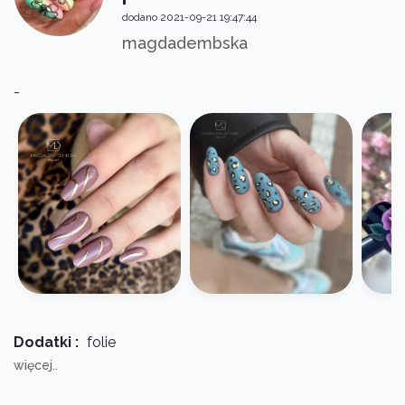
dodano 2021-09-21 19:47:44
magdadembska
-
Dodatki :
folie
więcej..