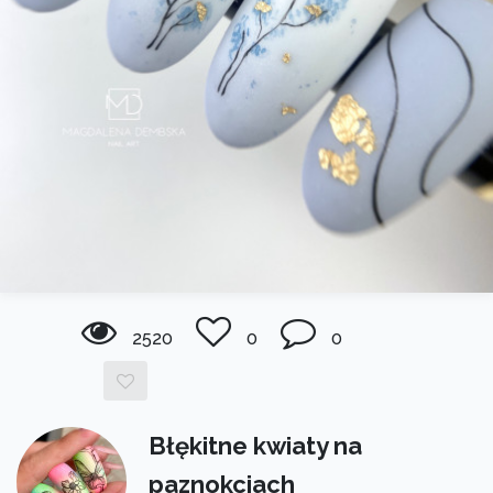
2520
0
0
Błękitne kwiaty na
paznokciach