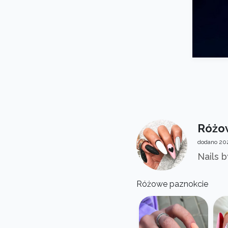
Różow
dodano 202
Nails 
Różowe paznokcie