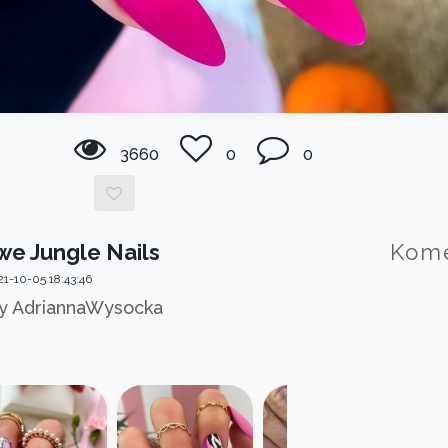
3660
0
0
e Jungle Nails
Kom
1-10-05 18:43:46
by AdriannaWysocka