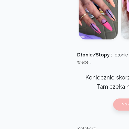
Dłonie/Stopy :
dłonie
więcej..
Koniecznie skorz
Tam czeka 
INS
Kolekcje: