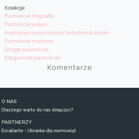
Kolekcje:
Paznokcie migdałki
Paznokcie jesień
Inspiracje na paznokcie butelkowa zieleń
Paznokcie matowe
Długie paznokcie
Eleganckie paznokcie
Komentarze
O NAS
Dlaczego warto do nas dołączyć?
PARTNERZY
Escallante - Ubranka dla niemowląt