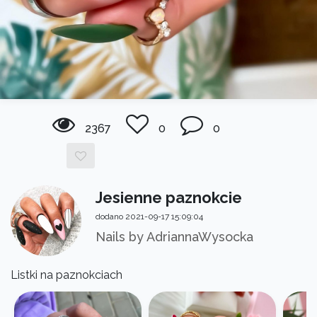
2367
0
0
Jesienne paznokcie
dodano 2021-09-17 15:09:04
Nails by AdriannaWysocka
Listki na paznokciach