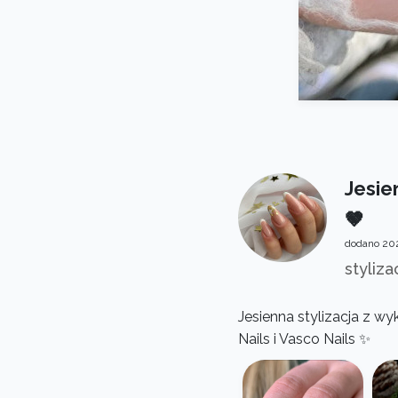
Jesie
🤎
dodano 202
styliza
Jesienna stylizacja z 
Nails i Vasco Nails ✨