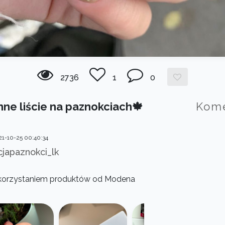
2736
1
0
nne liście na paznokciach🍁
Kom
1-10-25 00:40:34
cjapaznokci_lk
wykorzystaniem produktów od Modena