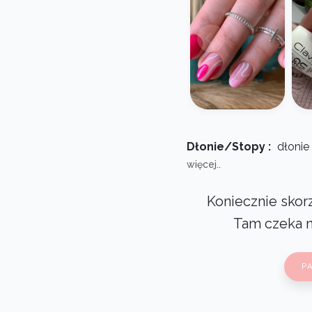
Dłonie/Stopy :
dłonie
więcej..
Koniecznie skorz
Tam czeka 
P