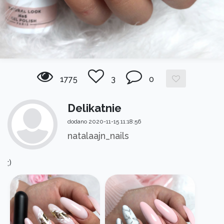
1775
3
0
Delikatnie
dodano 2020-11-15 11:18:56
natalaajn_nails
;)