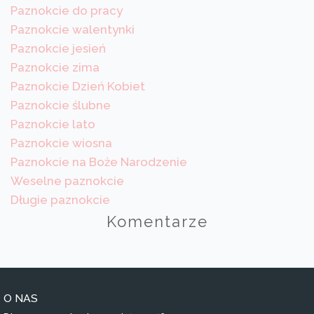
Paznokcie do pracy
Paznokcie walentynki
Paznokcie jesień
Paznokcie zima
Paznokcie Dzień Kobiet
Paznokcie ślubne
Paznokcie lato
Paznokcie wiosna
Paznokcie na Boże Narodzenie
Weselne paznokcie
Długie paznokcie
Komentarze
O NAS