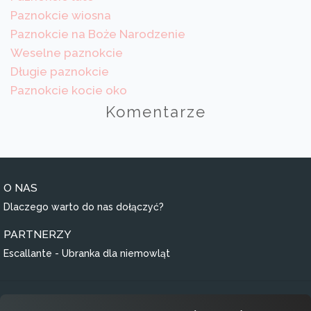
Paznokcie wiosna
Paznokcie na Boże Narodzenie
Weselne paznokcie
Długie paznokcie
Paznokcie kocie oko
Komentarze
O NAS
Dlaczego warto do nas dołączyć?
PARTNERZY
Escallante - Ubranka dla niemowląt
Regulamin