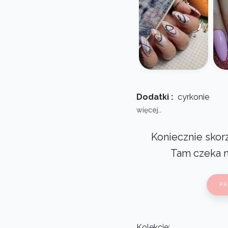
Dodatki :
cyrkonie
więcej..
Koniecznie skorz
Tam czeka 
P
Kolekcje: