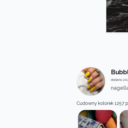
Bubbl
dodano 202
nagell
Cudowny kolorek 1257 plu