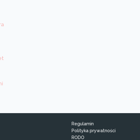
ra
et
mi
Regulamin
Polityka prywatności
RODO