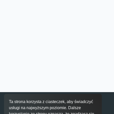
Inspiracje
Ta strona korzysta z ciasteczek, aby świadczyć
usługi na najwyższym poziomie. Dalsze
korzystanie ze strony oznacza, że zgadzasz się