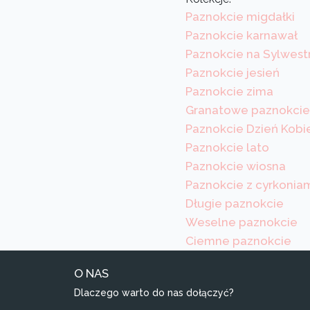
Paznokcie migdałki
Paznokcie karnawał
Paznokcie na Sylwest
Paznokcie jesień
Paznokcie zima
Granatowe paznokcie
Paznokcie Dzień Kobi
Paznokcie lato
Paznokcie wiosna
Paznokcie z cyrkonia
Długie paznokcie
Weselne paznokcie
Ciemne paznokcie
O NAS
Dlaczego warto do nas dołączyć?