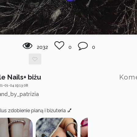
2032
0
0
e Nails+ biżu
Kom
1-01-04 19:13:08
and_by_patrizia
s zdobienie pianą i biżuteria 💅