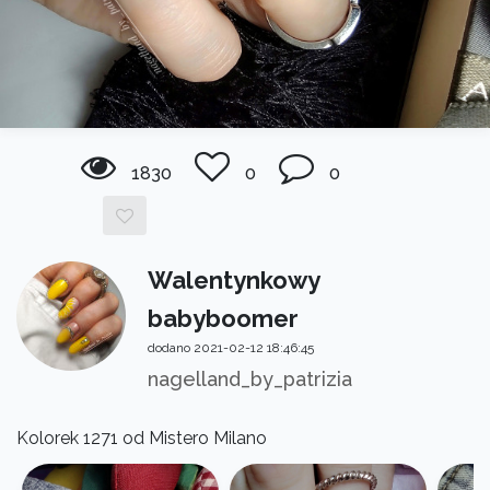
1830
0
0
Walentynkowy
babyboomer
dodano 2021-02-12 18:46:45
nagelland_by_patrizia
Kolorek 1271 od Mistero Milano