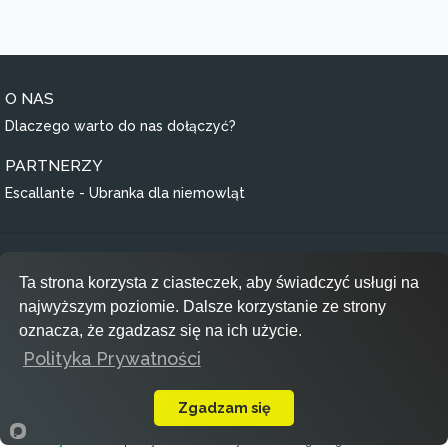
O NAS
Dlaczego warto do nas dołączyć?
PARTNERZY
Escallante - Ubranka dla niemowląt
Regulamin
Ta strona korzysta z ciasteczek, aby świadczyć usługi na
Polityka prywatności
najwyższym poziomie. Dalsze korzystanie ze strony
RODO
oznacza, że zgadzasz się na ich użycie.
Polityka Prywatności
Inspiracje
Zgadzam się
view_module
search
add_circle
notifications
person
Szponki.pl
© 2020 Copyright:
Kolekcje
Inspiracje
Dodaj
DingDong
Profil