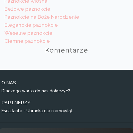
Paznokcie wiosna
Beżowe paznokcie
Paznokcie na Boże Narodzenie
Eleganckie paznokcie
Weselne paznokcie
Ciemne paznokcie
Komentarze
O NAS
Dlaczego warto do nas dołączyć?
PARTNERZY
Escallante - Ubranka dla niemowląt