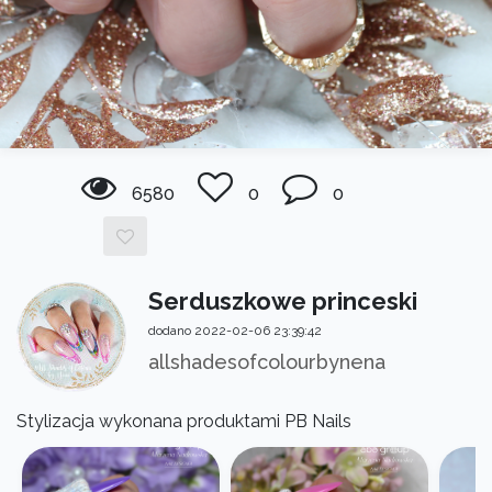
6580
0
0
Serduszkowe princeski
dodano 2022-02-06 23:39:42
allshadesofcolourbynena
Stylizacja wykonana produktami PB Nails